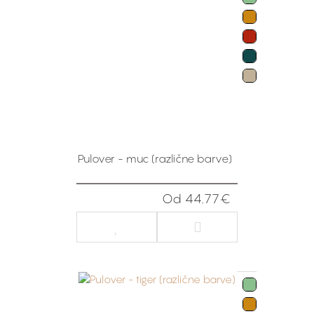
Pulover - muc (različne barve)
Od 44.77€