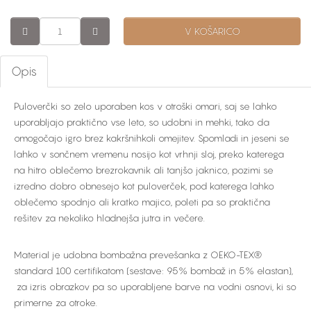
V KOŠARICO
Opis
Puloverčki so zelo uporaben kos v otroški omari, saj se lahko
uporabljajo praktično vse leto, so udobni in mehki, tako da
omogočajo igro brez kakršnihkoli omejitev. Spomladi in jeseni se
lahko v sončnem vremenu nosijo kot vrhnji sloj, preko katerega
na hitro oblečemo brezrokavnik ali tanjšo jaknico, pozimi se
izredno dobro obnesejo kot puloverček, pod katerega lahko
oblečemo spodnjo ali kratko majico, poleti pa so praktična
rešitev za nekoliko hladnejša jutra in večere.
Material je udobna bombažna prevešanka z OEKO-TEX®
standard 100 certifikatom (sestave: 95% bombaž in 5% elastan),
za izris obrazkov pa so uporabljene barve na vodni osnovi, ki so
primerne za otroke.