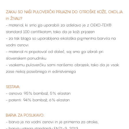
ZAKAJ SO NAŠI PULOVERČKI PRIJAZNI DO OTROŠKE KOŽE, OKOLJA
in ŽIVALI?
- material, ki smo ga uporabili za izdelavo je z OEKO-TEX®
standard 100 certifikatom, tako da je koži prijazen
- za tisk blaga so uporabljena ekološka pigmentna barvila na
vodni osnovi
- material ni pripotoval od daleč, saj smo ga izbrali pri
slovenskem ponudniku
- vsakemu puloverčku sami narišemo obrazek, tako da je vsak
zase nekaj posebnega in edinstvenega
SESTAVA:
- osnova: 95% bombaž, 5% elastan
- patenti: 94% bombaž, 6% elastan
BARVA ZA POSLIKAVO:
- barva je na vodni osnovi in je primerna za otroke,
- barva ustreza standardu EN71-3: 2013,