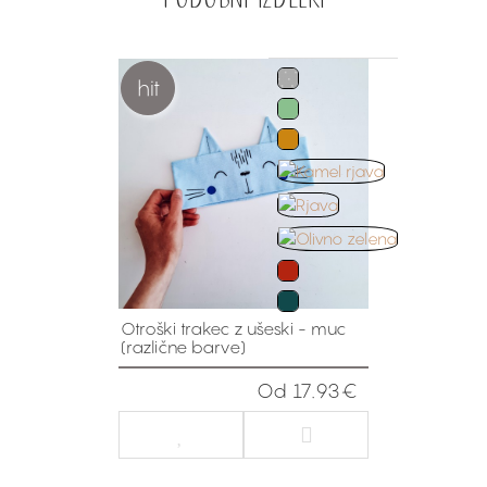
hit
Otroški trakec z ušeski - muc
(različne barve)
Od 17.93€