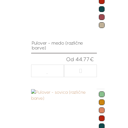
Pulover - medo (različne
barve)
Od 44.77€