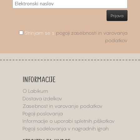
Strinjam se s
pogoji zasebnosti in varovanja
podatkov
.
INFORMACIJE
O Labikum
Dostava izdelkov
Zasebnost in varovanje podatkov
Pogoji poslovanja
Informacije o uporabi spletnih piškotkov
Pogoji sodelovanja v nagradnih igrah