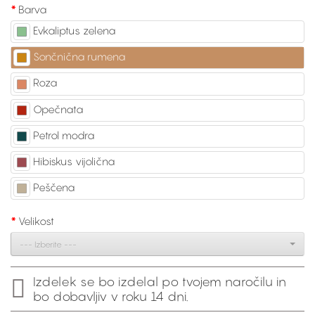
Barva
Evkaliptus zelena
Sončnična rumena
Roza
Opečnata
Petrol modra
Hibiskus vijolična
Peščena
Velikost
--- Izberite ---
Izdelek se bo izdelal po tvojem naročilu in
bo dobavljiv v roku 14 dni.