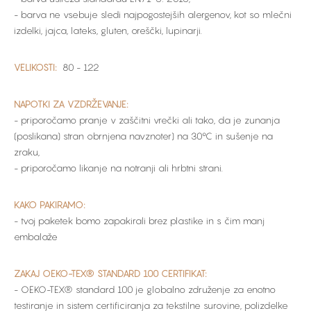
- barva ne vsebuje sledi najpogostejših alergenov, kot so mlečni
izdelki, jajca, lateks, gluten, oreščki, lupinarji.
VELIKOSTI:
80 - 122
NAPOTKI ZA VZDRŽEVANJE:
- priporočamo pranje v zaščitni vrečki ali tako, da je zunanja
(poslikana) stran obrnjena navznoter) na 30°C in sušenje na
zraku,
- priporočamo likanje na notranji ali hrbtni strani.
KAKO PAKIRAMO:
- tvoj paketek bomo zapakirali brez plastike in s čim manj
embalaže
ZAKAJ OEKO-TEX® STANDARD 100 CERTIFIKAT:
- OEKO-TEX® standard 100 je globalno združenje za enotno
testiranje in sistem certificiranja za tekstilne surovine, polizdelke