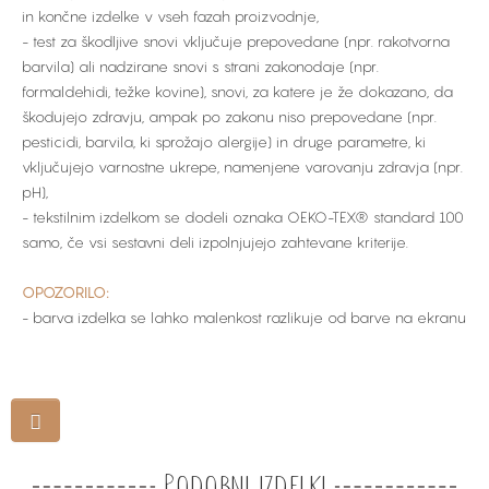
in končne izdelke v vseh fazah proizvodnje,
- test za škodljive snovi vključuje prepovedane (npr. rakotvorna
barvila) ali nadzirane snovi s strani zakonodaje (npr.
formaldehidi, težke kovine), snovi, za katere je že dokazano, da
škodujejo zdravju, ampak po zakonu niso prepovedane (npr.
pesticidi, barvila, ki sprožajo alergije) in druge parametre, ki
vključujejo varnostne ukrepe, namenjene varovanju zdravja (npr.
pH),
- tekstilnim izdelkom se dodeli oznaka OEKO-TEX® standard 100
samo, če vsi sestavni deli izpolnjujejo zahtevane kriterije.
OPOZORILO:
- barva izdelka se lahko malenkost razlikuje od barve na ekranu
Podobni izdelki