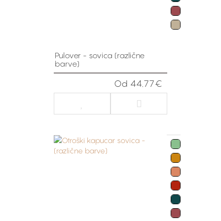
Pulover - sovica (različne
barve)
Od 44.77€