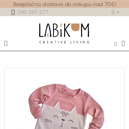
Brezplačna dostava ob nakupu nad 70€!
040 367 277