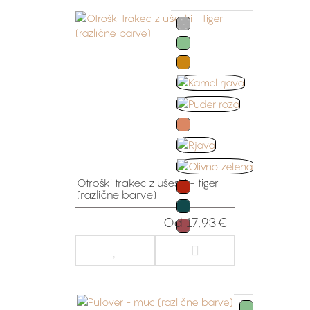
Otroški trakec z ušeski - tiger
(različne barve)
Od 17.93€