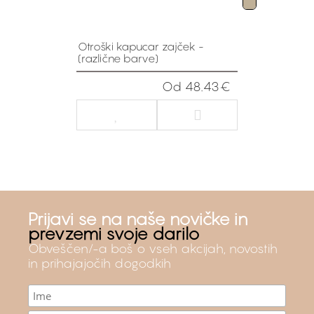
Otroški kapucar zajček -
(različne barve)
Od 48.43€
Prijavi se na naše novičke in
prevzemi svoje darilo
Obveščen/-a boš o vseh akcijah, novostih
in prihajajočih dogodkih