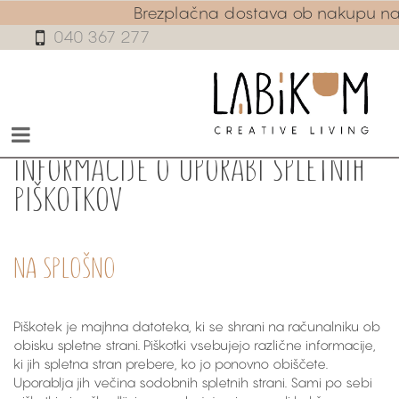
Brezplačna dostava ob nakupu n
040 367 277
Informacije o uporabi spletnih
piškotkov
NA SPLOŠNO
Piškotek je majhna datoteka, ki se shrani na računalniku ob
obisku spletne strani. Piškotki vsebujejo različne informacije,
ki jih spletna stran prebere, ko jo ponovno obiščete.
Uporablja jih večina sodobnih spletnih strani. Sami po sebi