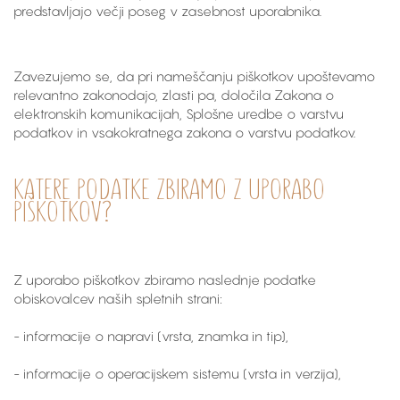
predstavljajo večji poseg v zasebnost uporabnika.
Zavezujemo se, da pri nameščanju piškotkov upoštevamo
relevantno zakonodajo, zlasti pa, določila Zakona o
elektronskih komunikacijah, Splošne uredbe o varstvu
podatkov in vsakokratnega zakona o varstvu podatkov.
KATERE PODATKE ZBIRAMO Z UPORABO
PIŠKOTKOV?
Z uporabo piškotkov zbiramo naslednje podatke
obiskovalcev naših spletnih strani:
- informacije o napravi (vrsta, znamka in tip),
- informacije o operacijskem sistemu (vrsta in verzija),