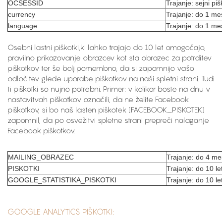
OCSESSID
Trajanje: sejni pi
currency
Trajanje: do 1 m
language
Trajanje: do 1 m
Osebni lastni piškotki,ki lahko trajajo do 10 let omogočajo,
pravilno prikazovanje obrazcev kot sta obrazec za potrditev
piškotkov ter še bolj pomembno, da si zapomnijo vašo
odločitev glede uporabe piškotkov na naši spletni strani. Tudi
ti piškotki so nujno potrebni. Primer: v kolikor boste na dnu v
nastavitvah piškotkov označili, da ne želite Facebook
piškotkov, si bo naš lasten piškotek (FACEBOOK_PISKOTEK)
zapomnil, da po osvežitvi spletne strani prepreči nalaganje
Facebook piškotkov.
MAILING_OBRAZEC
Trajanje: do 4 m
PISKOTKI
Trajanje: do 10 le
GOOGLE_STATISTIKA_PISKOTKI
Trajanje: do 10 le
GOOGLE ANALYTICS PIŠKOTKI: