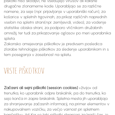
piškotki niso škodljivi, ne vsebujejo virusov ali kakšne
drugačne zlonamerne kode. Uporabljajo se za različne
namene, za seje (npr. prijavljanje v uporabniški račun), za
košarice v spletnih trgovinah, za prikaz različnih naprednih
vsebin na spletni strani(npr. zemljevidi, video), za vodenje
statistike obiska strani, za podporo vtičnikom družabnih
omrežij, ter tudi za prikazovanje oglasov po meri uporabnika
spleta.
Zakonsko omejevanje piškotkov je predvsem posledica
zlorabe tehnologije piškotkov za sledenje uporabnikom in s
tem poseganja v zasebnost na spletu.
VRSTE PIŠKOTKOV
Začasni ali sejni piškotki (session cookies)
»živijo« od
trenutka, ko uporabnik odpre brskalnik, pa do trenutka, ko
sejo konča in zapre brskalnik. Spletna mesta jih uporabljajo
za shranjevanje začasnih informacij, na primer elementov v
nakupovalnem vozičku, za večjo varnost pri spletnem
bančništvu, itd. Ker so taki piškotki shranjeni za krajši čas, je