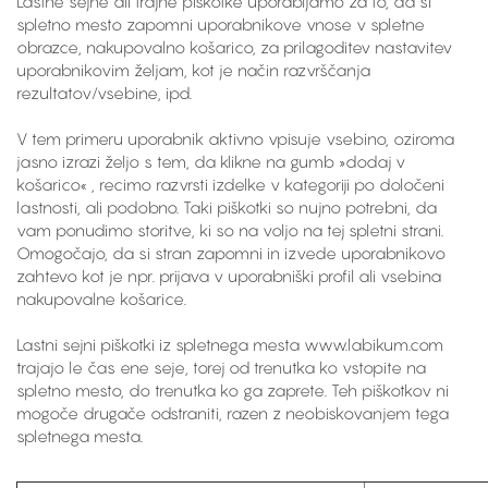
Lastne sejne ali trajne piškotke uporabljamo za to, da si
spletno mesto zapomni uporabnikove vnose v spletne
obrazce, nakupovalno košarico, za prilagoditev nastavitev
uporabnikovim željam, kot je način razvrščanja
rezultatov/vsebine, ipd.
V tem primeru uporabnik aktivno vpisuje vsebino, oziroma
jasno izrazi željo s tem, da klikne na gumb »dodaj v
košarico« , recimo razvrsti izdelke v kategoriji po določeni
lastnosti, ali podobno. Taki piškotki so nujno potrebni, da
vam ponudimo storitve, ki so na voljo na tej spletni strani.
Omogočajo, da si stran zapomni in izvede uporabnikovo
zahtevo kot je npr. prijava v uporabniški profil ali vsebina
nakupovalne košarice.
Lastni sejni piškotki iz spletnega mesta www.labikum.com
trajajo le čas ene seje, torej od trenutka ko vstopite na
spletno mesto, do trenutka ko ga zaprete. Teh piškotkov ni
mogoče drugače odstraniti, razen z neobiskovanjem tega
spletnega mesta.