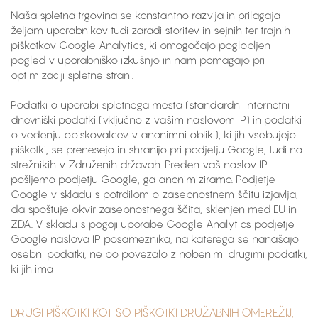
Naša spletna trgovina se konstantno razvija in prilagaja
željam uporabnikov tudi zaradi storitev in sejnih ter trajnih
piškotkov Google Analytics, ki omogočajo poglobljen
pogled v uporabniško izkušnjo in nam pomagajo pri
optimizaciji spletne strani.
Podatki o uporabi spletnega mesta (standardni internetni
dnevniški podatki (vključno z vašim naslovom IP) in podatki
o vedenju obiskovalcev v anonimni obliki), ki jih vsebujejo
piškotki, se prenesejo in shranijo pri podjetju Google, tudi na
strežnikih v Združenih državah. Preden vaš naslov IP
pošljemo podjetju Google, ga anonimiziramo. Podjetje
Google v skladu s potrdilom o zasebnostnem ščitu izjavlja,
da spoštuje okvir zasebnostnega ščita, sklenjen med EU in
ZDA. V skladu s pogoji uporabe Google Analytics podjetje
Google naslova IP posameznika, na katerega se nanašajo
osebni podatki, ne bo povezalo z nobenimi drugimi podatki,
ki jih ima
DRUGI PIŠKOTKI KOT SO PIŠKOTKI DRUŽABNIH OMEREŽIJ,