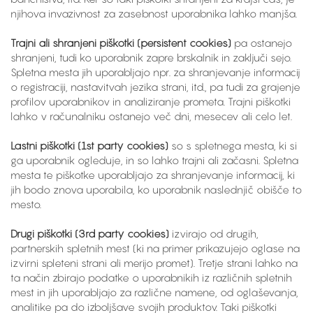
njihova invazivnost za zasebnost uporabnika lahko manjša.
Trajni ali shranjeni piškotki (persistent cookies)
pa ostanejo
shranjeni, tudi ko uporabnik zapre brskalnik in zaključi sejo.
Spletna mesta jih uporabljajo npr. za shranjevanje informacij
o registraciji, nastavitvah jezika strani, itd., pa tudi za grajenje
profilov uporabnikov in analiziranje prometa. Trajni piškotki
lahko v računalniku ostanejo več dni, mesecev ali celo let.
Lastni piškotki (1st party cookies)
so s spletnega mesta, ki si
ga uporabnik ogleduje, in so lahko trajni ali začasni. Spletna
mesta te piškotke uporabljajo za shranjevanje informacij, ki
jih bodo znova uporabila, ko uporabnik naslednjič obišče to
mesto.
Drugi piškotki (3rd party cookies)
izvirajo od drugih,
partnerskih spletnih mest (ki na primer prikazujejo oglase na
izvirni spleteni strani ali merijo promet). Tretje strani lahko na
ta način zbirajo podatke o uporabnikih iz različnih spletnih
mest in jih uporabljajo za različne namene, od oglaševanja,
analitike pa do izboljšave svojih produktov. Taki piškotki