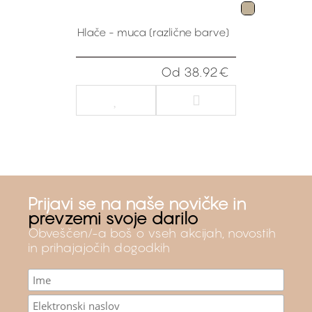
Hlače - muca (različne barve)
Od 38.92€
Prijavi se na naše novičke in
prevzemi svoje darilo
Obveščen/-a boš o vseh akcijah, novostih
in prihajajočih dogodkih