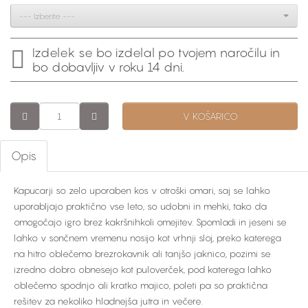
--- Izberite ---
Izdelek se bo izdelal po tvojem naročilu in
bo dobavljiv v roku 14 dni.
V KOŠARICO
Opis
Kapucarji so zelo uporaben kos v otroški omari, saj se lahko
uporabljajo praktično vse leto, so udobni in mehki, tako da
omogočajo igro brez kakršnihkoli omejitev. Spomladi in jeseni se
lahko v sončnem vremenu nosijo kot vrhnji sloj, preko katerega
na hitro oblečemo brezrokavnik ali tanjšo jaknico, pozimi se
izredno dobro obnesejo kot puloverček, pod katerega lahko
oblečemo spodnjo ali kratko majico, poleti pa so praktična
rešitev za nekoliko hladnejša jutra in večere.