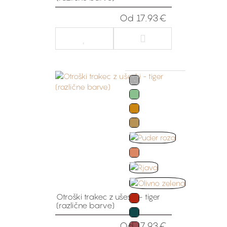
Od 17.93€
Otroški trakec z ušeski - tiger
(različne barve)
Od 17.93€