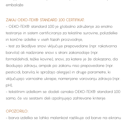
embalaže
ZAKAJ OEKO-TEX® STANDARD 100 CERTIFIKAT:
- OEKO-TEX® standard 100 je globalno združenje za enotno
testiranje in sistem certificiranja za tekstilne surovine, polizdelke
in končne izdelke v vseh fazah proizvodnje,
- test za škodljive snovi vključuje prepovedane (npr. rakotvorna
barvila) ali nadzirane snovi s strani zakonodaje (npr.
formaldehidi, težke kovine), snovi, za katere je že dokazano, da
škodujejo zdravju, ampak po zakonu niso prepovedane (npr.
pesticidi, barvila, ki sprožajo alergije) in druge parametre, ki
vključujejo varnostne ukrepe, namenjene varovanju zdravja (npr.
pH),
- tekstilnim izdelkom se dodeli oznaka OEKO-TEX® standard 100
samo, če vsi sestavni deli izpolnjujejo zahtevane kriterije.
OPOZORILO:
- barva izdelka se lahko malenkost razlikuje od barve na ekranu