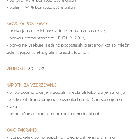
- osnova: 95% bombaž, 5% elastan
- patenti: 94% bombaž, 6% elastan
BARVA ZA POSLIKAVO:
- barva je na vodni osnovi in je primerna za otroke,
- barva ustreza standardu EN71-3: 2013,
- barva ne vsebuje sledi najpogostejših alergenov, kot so mlečni
izdelki, jajca, lateks, gluten, oreščki, lupinarji.
VELIKOSTI:
80 - 122
NAPOTKI ZA VZDRŽEVANJE:
- priporočamo pranje v zaščitni vrečki ali tako, da je zunanja
(poslikana) stran obrnjena navznoter) na 30°C in sušenje na
zraku,
- priporočamo likanje na notranji ali hrbtni strani.
KAKO PAKIRAMO:
- tvoj paketek bomo zapakirali brez plastike in s čim manj