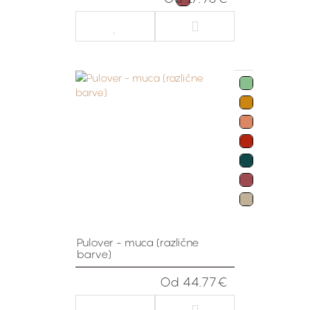
Pulover - muca (različne
barve)
Od 44.77€