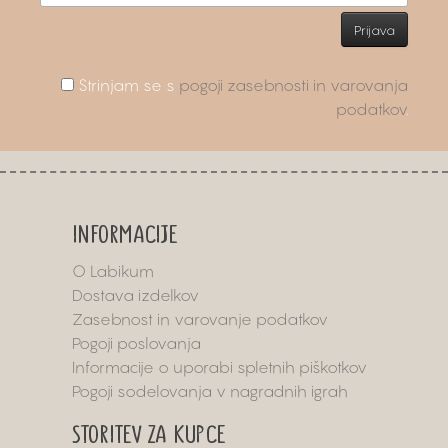
Strinjam se s
pogoji zasebnosti in varovanja
podatkov
.
INFORMACIJE
O Labikum
Dostava izdelkov
Zasebnost in varovanje podatkov
Pogoji poslovanja
Informacije o uporabi spletnih piškotkov
Pogoji sodelovanja v nagradnih igrah
STORITEV ZA KUPCE