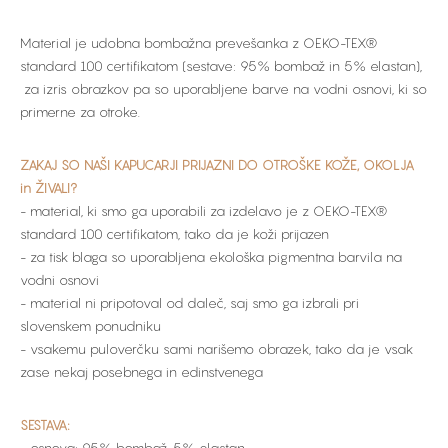
Material je udobna bombažna prevešanka z OEKO-TEX®
standard 100 certifikatom (sestave: 95% bombaž in 5% elastan),
za izris obrazkov pa so uporabljene barve na vodni osnovi, ki so
primerne za otroke.
ZAKAJ SO NAŠI KAPUCARJI PRIJAZNI DO OTROŠKE KOŽE, OKOLJA
in ŽIVALI?
- material, ki smo ga uporabili za izdelavo je z OEKO-TEX®
standard 100 certifikatom, tako da je koži prijazen
- za tisk blaga so uporabljena ekološka pigmentna barvila na
vodni osnovi
- material ni pripotoval od daleč, saj smo ga izbrali pri
slovenskem ponudniku
- vsakemu puloverčku sami narišemo obrazek, tako da je vsak
zase nekaj posebnega in edinstvenega
SESTAVA: