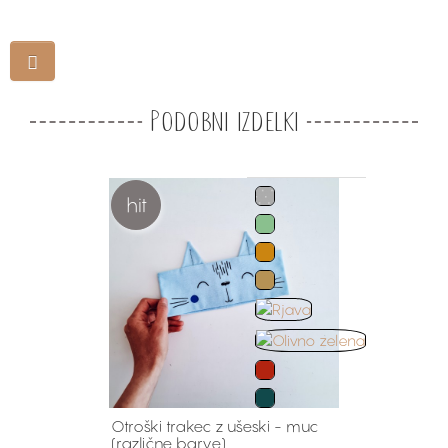
Podobni izdelki
hit
Otroški trakec z ušeski - muc
(različne barve)