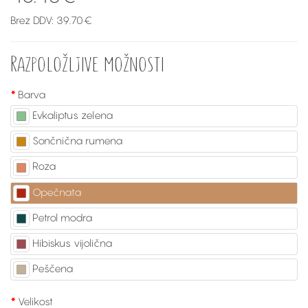
Brez DDV: 39.70€
Razpoložljive možnosti
Barva
Evkaliptus zelena
Sončnična rumena
Roza
Opečnata
Petrol modra
Hibiskus vijolična
Peščena
Velikost