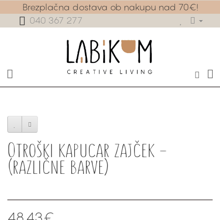
Brezplačna dostava ob nakupu nad 70€!
040 367 277
Otroški kapucar zajček -
(različne barve)
48.43€