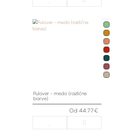
Pulover - medo (različne
barve)
Od 44.77€