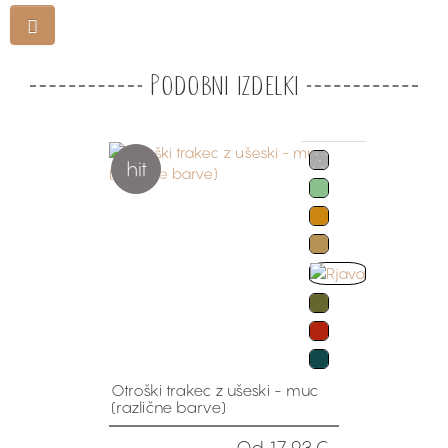
Podobni izdelki
hit
Otroški trakec z ušeski - muc
(različne barve)
Od 17.93€