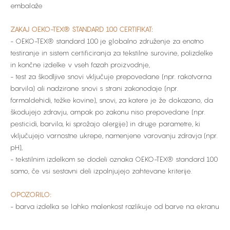
embalaže
ZAKAJ OEKO-TEX® STANDARD 100 CERTIFIKAT:
- OEKO-TEX® standard 100 je globalno združenje za enotno
testiranje in sistem certificiranja za tekstilne surovine, polizdelke
in končne izdelke v vseh fazah proizvodnje,
- test za škodljive snovi vključuje prepovedane (npr. rakotvorna
barvila) ali nadzirane snovi s strani zakonodaje (npr.
formaldehidi, težke kovine), snovi, za katere je že dokazano, da
škodujejo zdravju, ampak po zakonu niso prepovedane (npr.
pesticidi, barvila, ki sprožajo alergije) in druge parametre, ki
vključujejo varnostne ukrepe, namenjene varovanju zdravja (npr.
pH),
- tekstilnim izdelkom se dodeli oznaka OEKO-TEX® standard 100
samo, če vsi sestavni deli izpolnjujejo zahtevane kriterije.
OPOZORILO:
- barva izdelka se lahko malenkost razlikuje od barve na ekranu