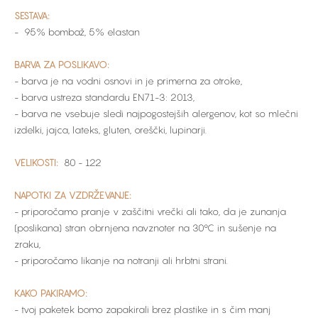
SESTAVA:
- 95% bombaž, 5% elastan
BARVA ZA POSLIKAVO:
- barva je na vodni osnovi in je primerna za otroke,
- barva ustreza standardu EN71-3: 2013,
- barva ne vsebuje sledi najpogostejših alergenov, kot so mlečni
izdelki, jajca, lateks, gluten, oreščki, lupinarji.
VELIKOSTI:
80 - 122
NAPOTKI ZA VZDRŽEVANJE:
- priporočamo pranje v zaščitni vrečki ali tako, da je zunanja
(poslikana) stran obrnjena navznoter na 30°C in sušenje na
zraku,
- priporočamo likanje na notranji ali hrbtni strani.
KAKO PAKIRAMO:
- tvoj paketek bomo zapakirali brez plastike in s čim manj