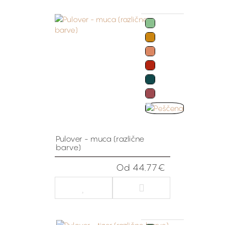
Pulover - muca (različne
barve)
Od 44.77€