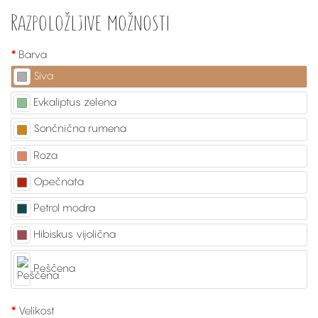
Razpoložljive možnosti
Barva
Siva
Evkaliptus zelena
Sončnična rumena
Roza
Opečnata
Petrol modra
Hibiskus vijolična
Peščena
Velikost