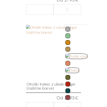
Otroški trakec z ušeski - tiger
(različne barve)
Od 17.93€