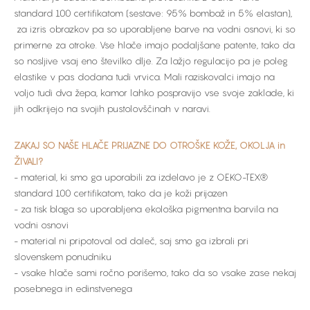
standard 100 certifikatom (sestave: 95% bombaž in 5% elastan),
za izris obrazkov pa so uporabljene barve na vodni osnovi, ki so
primerne za otroke. Vse hlače imajo podaljšane patente, tako da
so nosljive vsaj eno številko dlje. Za lažjo regulacijo pa je poleg
elastike v pas dodana tudi vrvica. Mali raziskovalci imajo na
voljo tudi dva žepa, kamor lahko pospravijo vse svoje zaklade, ki
jih odkrijejo na svojih pustolovščinah v naravi.
ZAKAJ SO NAŠE HLAČE PRIJAZNE DO OTROŠKE KOŽE, OKOLJA in
ŽIVALI?
- material, ki smo ga uporabili za izdelavo je z OEKO-TEX®
standard 100 certifikatom, tako da je koži prijazen
- za tisk blaga so uporabljena ekološka pigmentna barvila na
vodni osnovi
- material ni pripotoval od daleč, saj smo ga izbrali pri
slovenskem ponudniku
- vsake hlače sami ročno porišemo, tako da so vsake zase nekaj
posebnega in edinstvenega