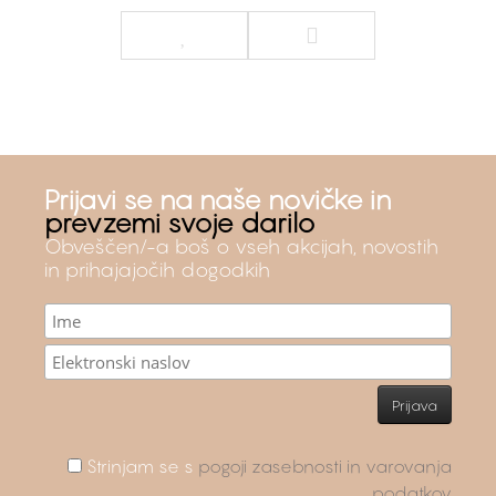
Prijavi se na naše novičke in
prevzemi svoje darilo
Obveščen/-a boš o vseh akcijah, novostih
in prihajajočih dogodkih
Strinjam se s
pogoji zasebnosti in varovanja
podatkov
.