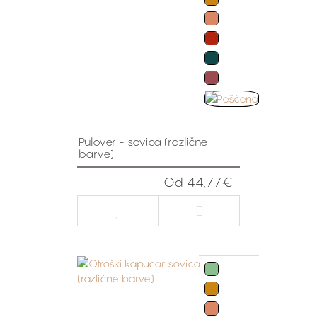
Pulover - sovica (različne
barve)
Od 44.77€