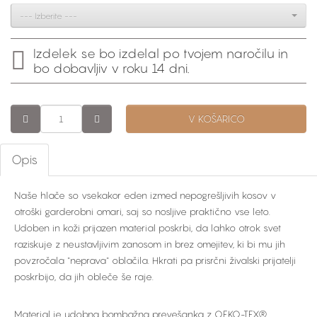
--- Izberite ---
Izdelek se bo izdelal po tvojem naročilu in
bo dobavljiv v roku 14 dni.
V KOŠARICO
Opis
Naše hlače so vsekakor eden izmed nepogrešljivih kosov v
otroški garderobni omari, saj so nosljive praktično vse leto.
Udoben in koži prijazen material poskrbi, da lahko otrok svet
raziskuje z neustavljivim zanosom in brez omejitev, ki bi mu jih
povzročala "neprava" oblačila. Hkrati pa prisrčni živalski prijatelji
poskrbijo, da jih obleče še raje.
Material je udobna bombažna prevešanka z OEKO-TEX®