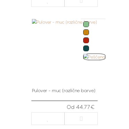
Pulover - muc (različne barve)
Od 44.77€